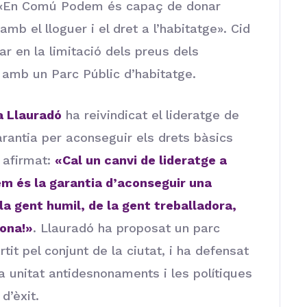
e «En Comú Podem és capaç de donar
mb el lloguer i el dret a l’habitatge». Cid
ar en la limitació dels preus dels
c amb un Parc Públic d’habitatge.
a Llauradó
ha reivindicat el lideratge de
ntia per aconseguir els drets bàsics
 afirmat:
«Cal un canvi de lideratge a
m és la garantia d’aconseguir una
la gent humil, de la gent treballadora,
lona!»
. Llauradó ha proposat un parc
rtit pel conjunt de la ciutat, i ha defensat
a unitat antidesnonaments i les polítiques
d’èxit.