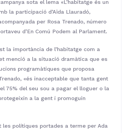
 campanya sota el lema «L’habitatge és un
b la participació d’Aïda Llauradó,
a, acompanyada per Rosa Trenado, número
, portaveu d’En Comú Podem al Parlament.
t la importància de l’habitatge com a
et menció a la situació dramàtica que es
olucions programàtiques que proposa
enado, «és inacceptable que tanta gent
l 75% del seu sou a pagar el lloguer o la
rotegeixin a la gent i promoguin
t les polítiques portades a terme per Ada