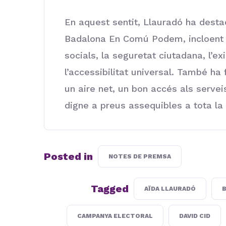
En aquest sentit, Llauradó ha destac
Badalona En Comú Podem, incloent el
socials, la seguretat ciutadana, l’ex
l’accessibilitat universal. També ha
un aire net, un bon accés als servei
digne a preus assequibles a tota la 
Posted in
NOTES DE PREMSA
Tagged
AÏDA LLAURADÓ
CAMPANYA ELECTORAL
DAVID CID