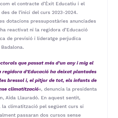
com el contracte d’Èxit Educatiu i el
des de l’inici del curs 2023-2024.
les dotacions pressupostàries anunciades
’ha reactivat ni la regidora d’Educació
ca de previsió i lideratge perjudica
e Badalona.
lectorals que passat més d’un any i mig el
a regidora d’Educació ha deixat plantades
s bressol i, el pitjor de tot, els infants de
nse climatització
«, denuncia la presidenta
, Aïda Llauradó. En aquest sentit,
la climatització pel següent curs si
ualment passaran dos cursos sense