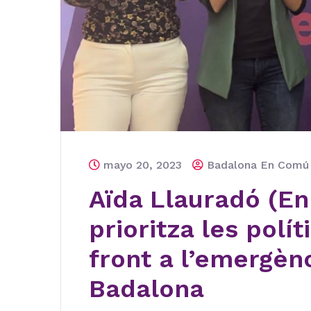
mayo 20, 2023
Badalona En Com
Aïda Llauradó (E
prioritza les polí
front a l’emergènc
Badalona