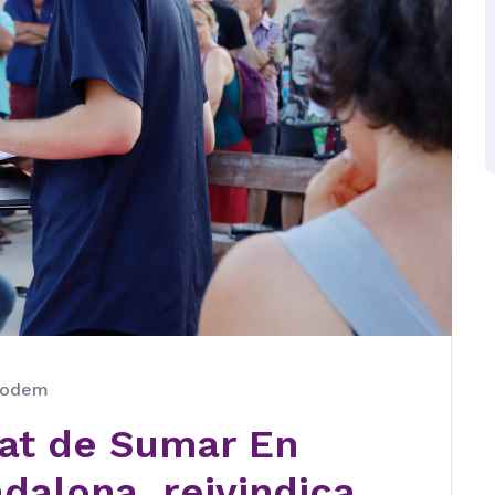
Podem
dat de Sumar En
alona, reivindica